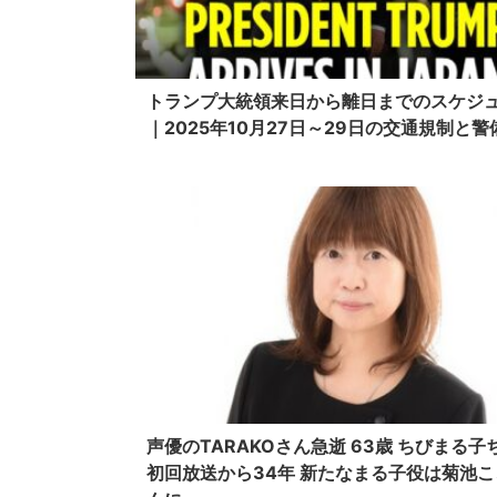
トランプ大統領来日から離日までのスケジ
｜2025年10月27日～29日の交通規制と警
声優のTARAKOさん急逝 63歳 ちびまる子
初回放送から34年 新たなまる子役は菊池