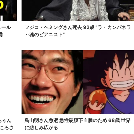
ュール
フジコ・ヘミングさん死去 92歳 “ラ・カンパネラ
備
～魂のピアニスト”
ちゃん
鳥山明さん急逝 急性硬膜下血腫のため 68歳 世界
こころさ
に悲しみ広がる