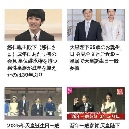
悠仁親王殿下（悠仁さ
天皇陛下65歳のお誕生
ま）成年にあたり初の
日 会見全文とご近影～
会見 皇位継承権を持つ
皇居で天皇誕生日一般
男性皇族が成年を迎え
参賀
たのは39年ぶり
2025年天皇誕生日一般
新年一般参賀 天皇陛下