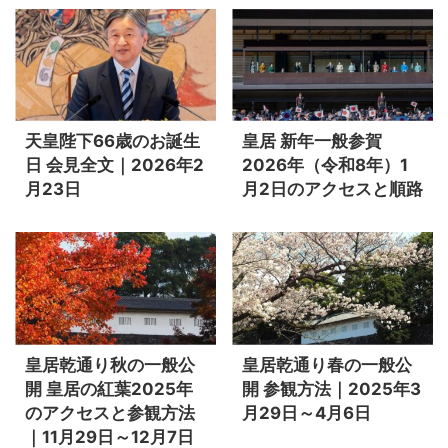
天皇陛下66歳のお誕生
皇居 新年一般参賀
日 会見全文｜2026年2
2026年（令和8年）1
月23日
月2日のアクセスと順路
皇居乾通り秋の一般公
皇居乾通り春の一般公
開 皇居の紅葉2025年
開 参観方法｜2025年3
のアクセスと参観方法
月29日～4月6日
｜11月29日～12月7日