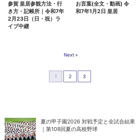
参賀 皇居参観方法・行
お言葉(全文・動画) 令
き方・記帳所｜令和7年
和7年1月2日 皇居
2月23日（日・祝）ラ
イブ中継
Next »
1
2
3
夏の甲子園2026 対戦予定と全試合結果
｜第108回夏の高校野球