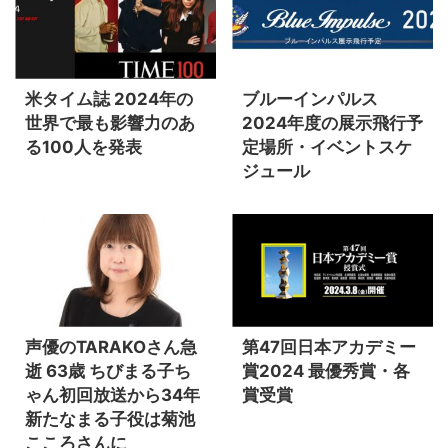
米タイム誌 2024年の
ブルーインパルス
世界で最も影響力のあ
2024年度の展示飛行予
る100人を発表
定場所・イベントスケ
ジュール
声優のTARAKOさん急
第47回日本アカデミー
逝 63歳 ちびまる子ち
賞2024 最優秀賞・各
ゃん初回放送から34年
賞受賞
新たなまる子役は菊池
こころさんに