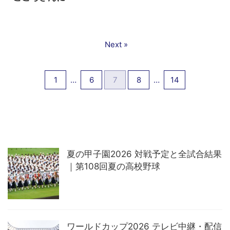
Next »
1
…
6
7
8
…
14
夏の甲子園2026 対戦予定と全試合結果
｜第108回夏の高校野球
ワールドカップ2026 テレビ中継・配信