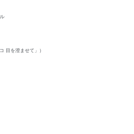
ル
コ 目を澄ませて」）