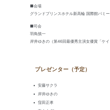
■会場
グランドプリンスホテル新高輪 国際館パミー
■司会
羽鳥慎一
岸井ゆきの（第46回最優秀主演女優賞「ケイ
プレゼンター（予定）
安藤サクラ
岸井ゆきの
窪田正孝