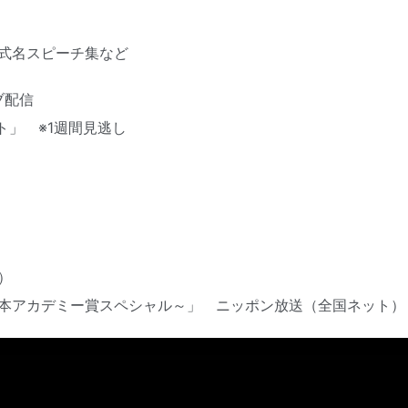
賞式名スピーチ集など
ブ配信
」 ※1週間見逃し
時）
7回日本アカデミー賞スペシャル～」 ニッポン放送（全国ネット）