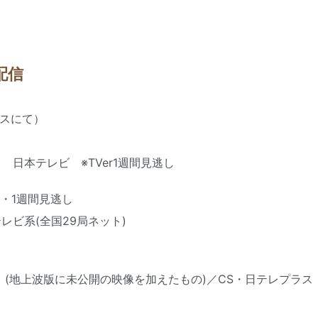
配信
ラスにて）
 日本テレビ ※TVer1週間見逃し
同時・1週間見逃し
テレビ系(全国29局ネット)
 (地上波版に未公開の映像を加えたもの)／CS・日テレプラス