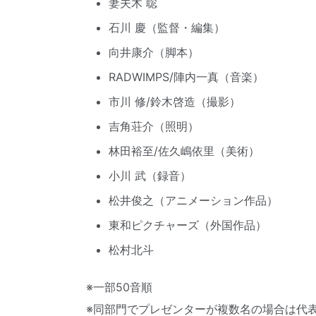
妻夫木 聡
石川 慶（監督・編集）
向井康介（脚本）
RADWIMPS/陣内一真（音楽）
市川 修/鈴木啓造（撮影）
吉角荘介（照明）
林田裕至/佐久嶋依里（美術）
小川 武（録音）
松井俊之（アニメーション作品）
東和ピクチャーズ（外国作品）
松村北斗
※一部50音順
※同部門でプレゼンターが複数名の場合は代