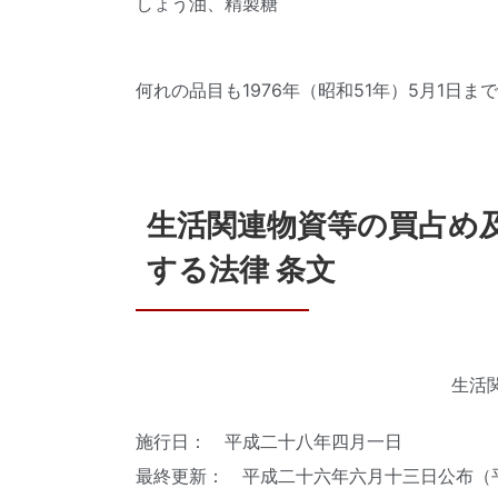
しょう油、精製糖
何れの品目も1976年（昭和51年）5月1日ま
生活関連物資等の買占め
する法律 条文
生活
施行日： 平成二十八年四月一日
最終更新： 平成二十六年六月十三日公布（