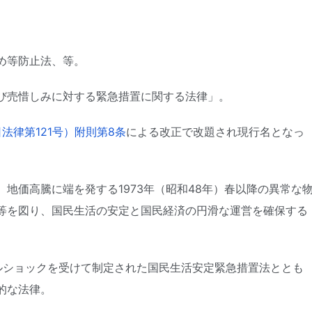
め等防止法、等。
び売惜しみに対する緊急措置に関する法律」。
法律第121号）附則第8条
による改正で改題され現行名となっ
地価高騰に端を発する1973年（昭和48年）春以降の異常な
等を図り、国民生活の安定と国民経済の円滑な運営を確保する
ルショックを受けて制定された国民生活安定緊急措置法ととも
的な法律。